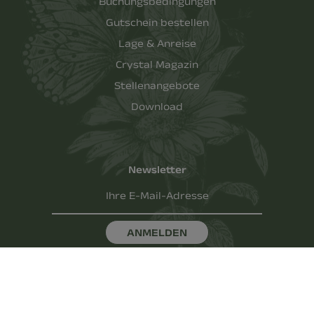
Buchungsbedingungen
Gutschein bestellen
Lage & Anreise
Crystal Magazin
Stellenangebote
Download
Newsletter
Ihre E-Mail-Adresse
ANMELDEN
Impressum
-
Datenschutz
-
AGBH
-
Cookies