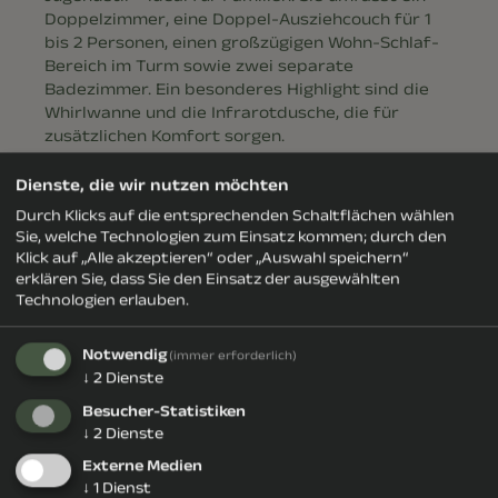
Doppelzimmer, eine Doppel-Ausziehcouch für 1
bis 2 Personen, einen großzügigen Wohn-Schlaf-
Bereich im Turm sowie zwei separate
Badezimmer. Ein besonderes Highlight sind die
Whirlwanne und die Infrarotdusche, die für
zusätzlichen Komfort sorgen.
Dienste, die wir nutzen möchten
Ausstattungsmerkmale
Durch Klicks auf die entsprechenden Schaltflächen wählen
Sie, welche Technologien zum Einsatz kommen; durch den
Klick auf „Alle akzeptieren“ oder „Auswahl speichern“
erklären Sie, dass Sie den Einsatz der ausgewählten
Gartenblick
Regendusche
Infrarot
Technologien erlauben.
Notwendig
(immer erforderlich)
↓
2
Dienste
Bademantel
SAT-TV
Haarfön
Besucher-Statistiken
↓
2
Dienste
Externe Medien
Handtücher
Schlafcouch
frisches
↓
1
Dienst