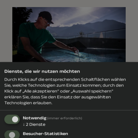
Dienste, die wir nutzen möchten
Durch Klicks auf die entsprechenden Schaltflächen wählen
Sie, welche Technologien zum Einsatz kommen; durch den
Keine Angst beim
Klick auf „Alle akzeptieren“ oder „Auswahl speichern“
erklären Sie, dass Sie den Einsatz der ausgewählten
Schwimmen
Technologien erlauben.
Viele glauben noch immer, dass
Schwimmen in der Natur unangenehm
Notwendig
(immer erforderlich)
ist – glitschige Algen, trübes Wasser
↓
2
Dienste
oder unerwartete Begegnungen mit
Besucher-Statistiken
Wassertieren. Doch keine Sorge, in