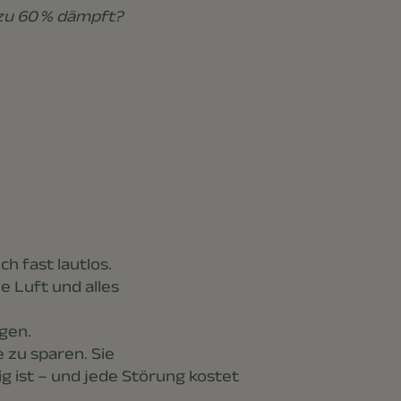
 zu 60 % dämpft?
h fast lautlos.
e Luft und alles
rgen.
 zu sparen. Sie
 ist – und jede Störung kostet