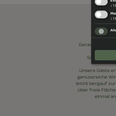
Ex
↓
1
Ma
↓
1
All
Gerade in der er
So mancher f
Unsere Gäste er
genussreiche Wi
leicht bergauf zu
über freie Fläche
einmal an