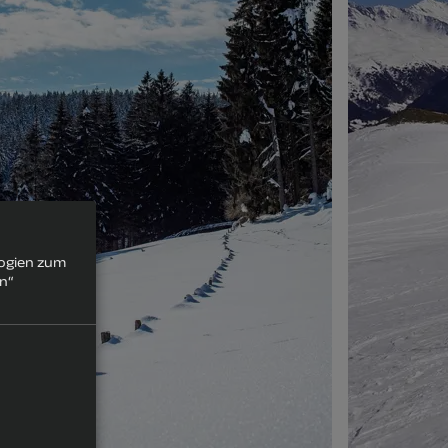
logien zum
rn“