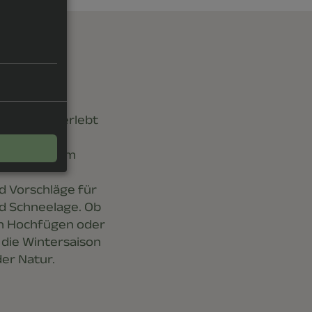
 Hochfügen erlebt
n einfach zum
d Vorschläge für
d Schneelage. Ob
 in Hochfügen oder
, die Wintersaison
der Natur.