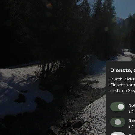
Dienste,
Durch Klick
Einsatz kom
erklären Sie
No
↓
2
Be
↓
2