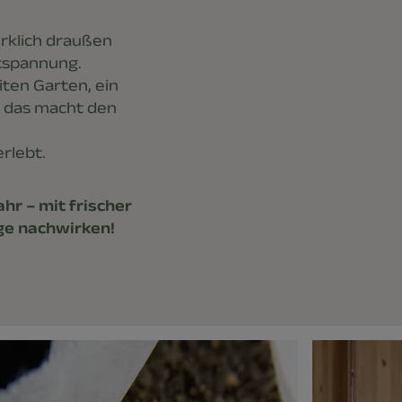
rklich draußen
ntspannung.
iten Garten, ein
u das macht den
.
erlebt.
hr – mit frischer
ge nachwirken!