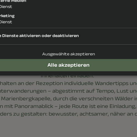
terne Medien
Dienst
rketing
Dienst
e Dienste aktivieren oder deaktivieren
Winterwandern mit Weitblick
sten Ferienregion im Zillertal – rund um Fügen und
Ausgewählte akzeptieren
man die Landschaft sehr facettenreich.
Alle akzeptieren
indet Wege, die nicht nur zum Ziel führen – sonder
Innehalten einladen.
halten an der Rezeption individuelle Wandertipps un
nterwanderungen – abgestimmt auf Tempo, Lust un
r Marienbergkapelle, durch die verschneiten Wälder
n mit Panoramablick – jede Route ist eine Einladung
ders zu gestalten: bewusster, achtsamer, näher an 