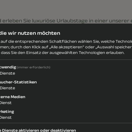
 erleben Sie luxuriöse Urlaubstage in einer unserer 
 die wir nutzen möchten
s auf die entsprechenden Schaltflächen wählen Sie, welche Techno
men; durch den Klick auf „Alle akzeptieren“ oder „Auswahl speiche
, dass Sie den Einsatz der ausgewählten Technologien erlauben.
 Frühstück vom Buffet
twendig
(immer erforderlich)
Dienste
en Salaten, feinen Suppen, köstlichen Süßspeisen u
sucher-Statistiken
Dienste
latbuffet
terne Medien
Dienst
ßung auf dem Zimmer
rketing
Dienst
mmer
e Dienste aktivieren oder deaktivieren