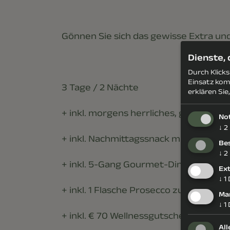
Gönnen Sie sich das gewisse Extra und
Dienste,
Durch Klick
Einsatz kom
3 Tage / 2 Nächte
erklären Sie
+ inkl. morgens herrliches, gesundes
No
↓
2
+ inkl. Nachmittagssnack mit herzhaft
Be
↓
2
+ inkl. 5-Gang Gourmet-Dinner mit Sa
Ex
↓
1
+ inkl. 1 Flasche Prosecco zur Begrü
Ma
↓
1
+ inkl. € 70 Wellnessgutschein pro Zi
All