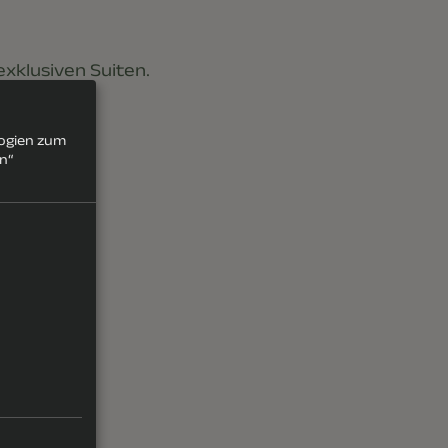
exklusiven Suiten.
logien zum
rn“
vm.