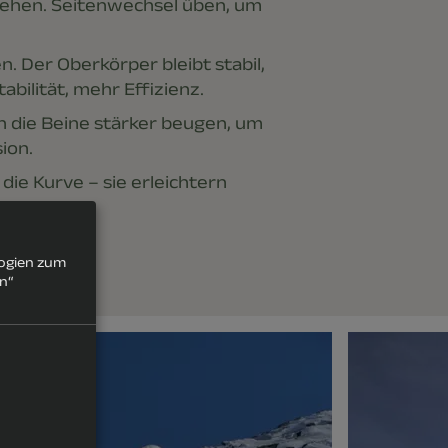
drehen. Seitenwechsel üben, um
en. Der Oberkörper bleibt stabil,
abilität, mehr Effizienz.
nn die Beine stärker beugen, um
ion.
 die Kurve – sie erleichtern
logien zum
rn“