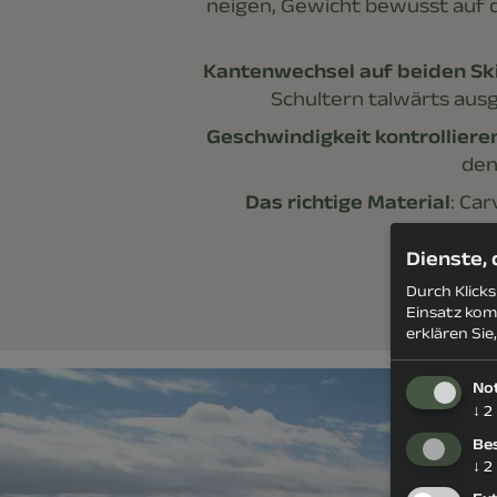
neigen, Gewicht bewusst auf d
Kantenwechsel auf beiden Sk
Schultern talwärts ausge
Geschwindigkeit kontrolliere
den
Das richtige Material
: Car
Dienste,
Durch Klick
Einsatz kom
erklären Sie
No
↓
2
Be
↓
2