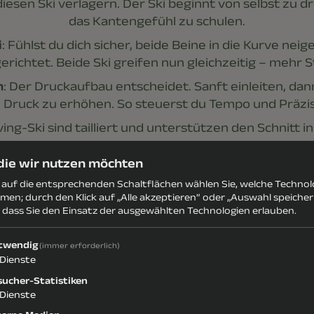
iesen Ski verlagern. Der Ski beginnt von selbst zu 
das Kantengefühl zu schulen.
i
: Fühlst du dich sicher, beide Beine in die Kurve neig
richtet. Beide Ski greifen nun gleichzeitig – mehr St
n
: Der Druckaufbau entscheidet. Sanft einleiten, da
 Druck zu erhöhen. So steuerst du Tempo und Präzis
ving-Ski sind tailliert und unterstützen den Schnitt in
sauberes Fahren deutlich.
 die wir nutzen möchten
s auf die entsprechenden Schaltflächen wählen Sie, welche Techno
men; durch den Klick auf „Alle akzeptieren“ oder „Auswahl speiche
, dass Sie den Einsatz der ausgewählten Technologien erlauben.
twendig
(immer erforderlich)
Dienste
sucher-Statistiken
Dienste