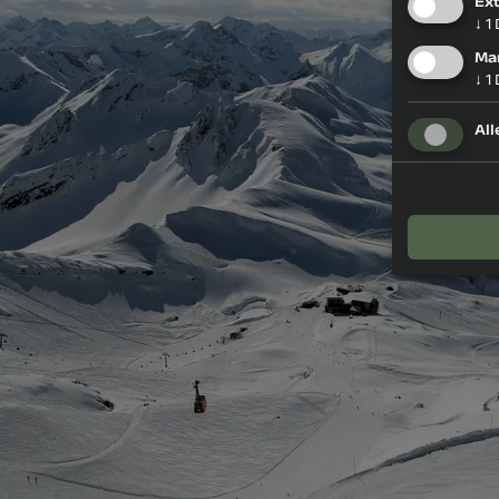
Ex
↓
1
Ma
↓
1
All