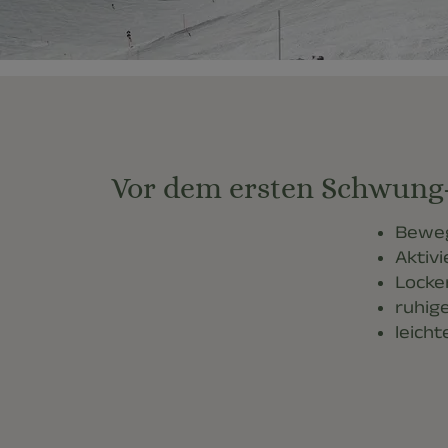
Vor dem ersten Schwung- 
Beweg
Aktiv
Locke
ruhig
leich