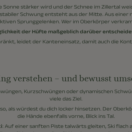
Sonne stärker wird und der Schnee im Zillertal weich
in stabiler Schwung entsteht aus der Mitte. Aus einer
tiven Sprunggelenken. Wer im Oberkörper verkrampf
ichkeit der Hüfte maßgeblich darüber entscheidet,
hränkt, leidet der Kanteneinsatz, damit auch die Kon
ing verstehen – und bewusst ums
chwüngen, Kurzschwüngen oder dynamischen Schwün
viele das Ziel.
so, als würdest du dich locker hinsetzen. Der Oberkö
die Hände ebenfalls vorne, Blick ins Tal.
i
: Auf einer sanften Piste talwärts gleiten, Ski flach