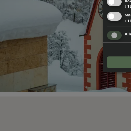
Ex
↓
1
Ma
↓
1
All