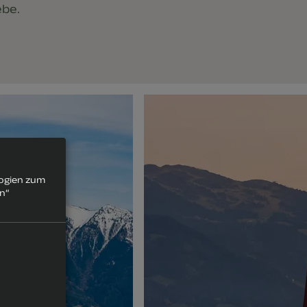
ebe.
logien zum
rn“