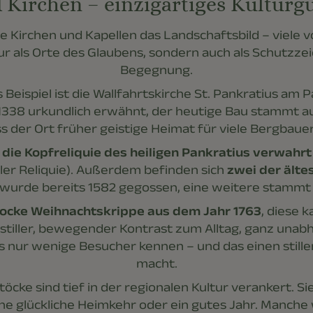
 Kirchen – einzigartiges Kulturgut
he Kirchen und Kapellen das Landschaftsbild – viele 
nur als Orte des Glaubens, sondern auch als Schutz
Begegnung.
 Beispiel ist die Wallfahrtskirche St. Pankratius am
338 urkundlich erwähnt, der heutige Bau stammt aus
ass der Ort früher geistige Heimat für viele Bergba
 die Kopfreliquie des heiligen Pankratius verwahr
ler Reliquie). Außerdem befinden sich
zwei der ältes
 wurde bereits 1582 gegossen, eine weitere stammt 
ocke Weihnachtskrippe aus dem Jahr 1763
, diese 
 stiller, bewegender Kontrast zum Alltag, ganz unabh
s nur wenige Besucher kennen – und das einen stil
macht.
töcke sind tief in der regionalen Kultur verankert. S
eine glückliche Heimkehr oder ein gutes Jahr. Manch