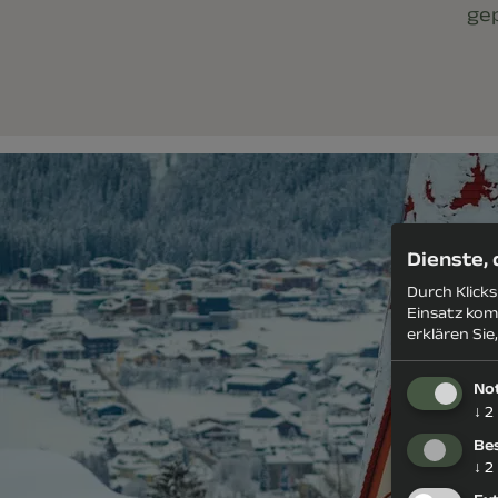
gep
Dienste,
Durch Klick
Einsatz kom
erklären Sie
No
↓
2
Be
↓
2