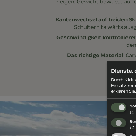
neigen, Gewicht bewusst auf d
Kantenwechsel auf beiden Sk
Schultern talwärts ausge
Geschwindigkeit kontrolliere
den
Das richtige Material
: Car
Dienste,
Durch Klick
Einsatz kom
erklären Sie
No
↓
2
Be
↓
2