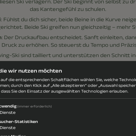
iesen Ski verlagern. Der Ski beginnt von selbst zu 
das Kantengefühl zu schulen.
i
: Fühlst du dich sicher, beide Beine in die Kurve neig
richtet. Beide Ski greifen nun gleichzeitig – mehr St
n
: Der Druckaufbau entscheidet. Sanft einleiten, da
 Druck zu erhöhen. So steuerst du Tempo und Präzis
ving-Ski sind tailliert und unterstützen den Schnitt in
sauberes Fahren deutlich.
 die wir nutzen möchten
s auf die entsprechenden Schaltflächen wählen Sie, welche Techno
men; durch den Klick auf „Alle akzeptieren“ oder „Auswahl speiche
, dass Sie den Einsatz der ausgewählten Technologien erlauben.
twendig
(immer erforderlich)
Dienste
sucher-Statistiken
Dienste