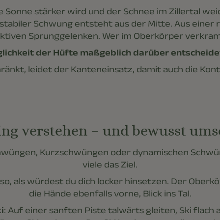
Sonne stärker wird und der Schnee im Zillertal weich
in stabiler Schwung entsteht aus der Mitte. Aus einer
tiven Sprunggelenken. Wer im Oberkörper verkrampf
ichkeit der Hüfte maßgeblich darüber entscheidet,
hränkt, leidet der Kanteneinsatz, damit auch die Kon
ing verstehen – und bewusst ums
chwüngen, Kurzschwüngen oder dynamischen Schwün
viele das Ziel.
so, als würdest du dich locker hinsetzen. Der Oberkö
die Hände ebenfalls vorne, Blick ins Tal.
i
: Auf einer sanften Piste talwärts gleiten, Ski flach