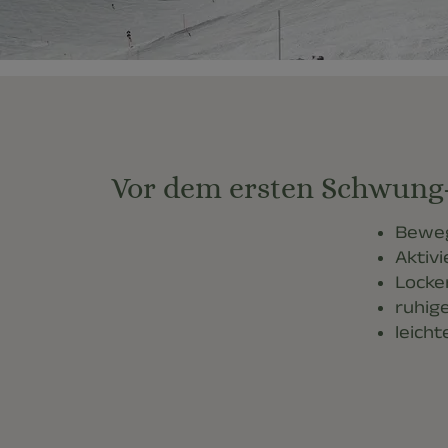
Vor dem ersten Schwung- 
Beweg
Aktiv
Locke
ruhig
leich