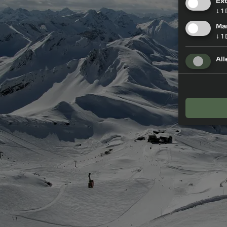
Ex
↓
1
Ma
↓
1
All