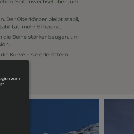
drehen. Seitenwechsel üben, um
en. Der Oberkörper bleibt stabil,
abilität, mehr Effizienz.
nn die Beine stärker beugen, um
ion.
 die Kurve – sie erleichtern
logien zum
rn“